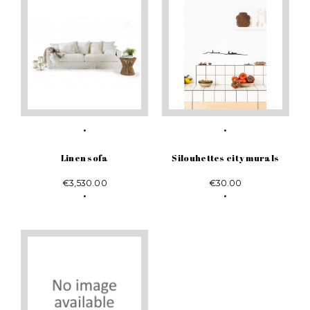
Linen sofa
Silouhettes city murals
€3,530.00
€30.00