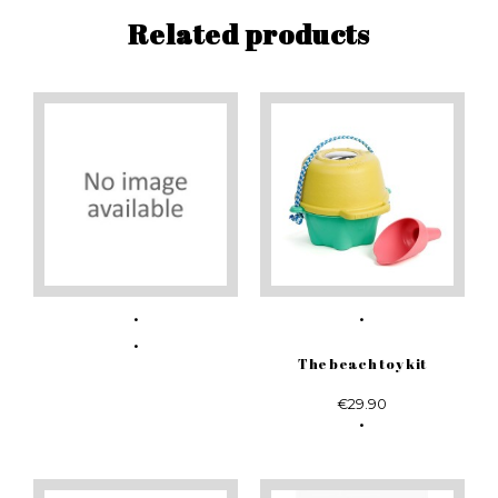
Related products
The beach toy kit
€29.90