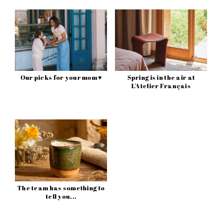
Our picks for your mom ♥
Spring is in the air at
L'Atelier Français
The team has something to
tell you...