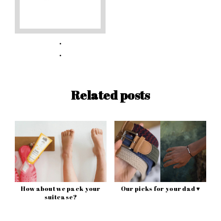
Related posts
How about we pack your
Our picks for your dad ♥
suitcase?