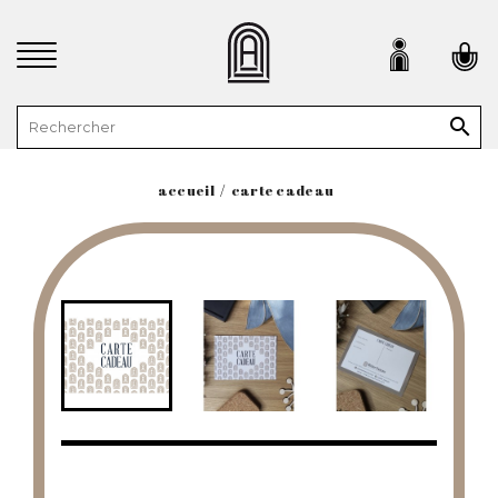

accueil
carte cadeau