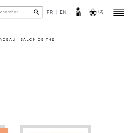

(0)
FR
EN
CADEAU
SALON DE THÉ