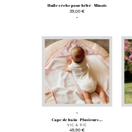
Huile sèche pour bébé - Minois
Prix
39,00 €
Cape de bain - Plusieurs...
VIC & PIC
Prix
49,90 €