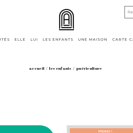
UTÉS
ELLE
LUI
LES ENFANTS
UNE MAISON
CARTE 
accueil
les enfants
puériculture
PROMO !