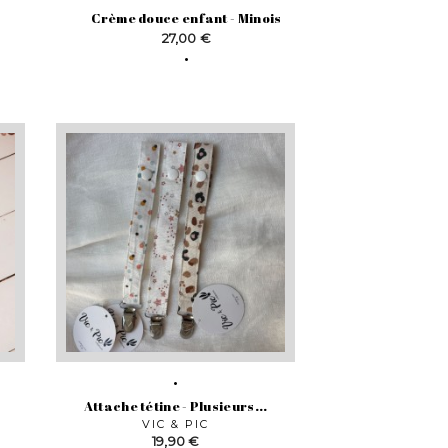
Crème douce enfant - Minois
Prix
27,00 €
Attache tétine - Plusieurs...
VIC & PIC
Prix
19,90 €