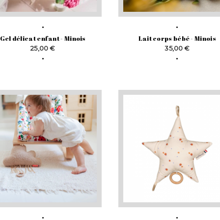
Gel délicat enfant - Minois
Lait corps bébé - Minois
Prix
Prix
25,00 €
35,00 €