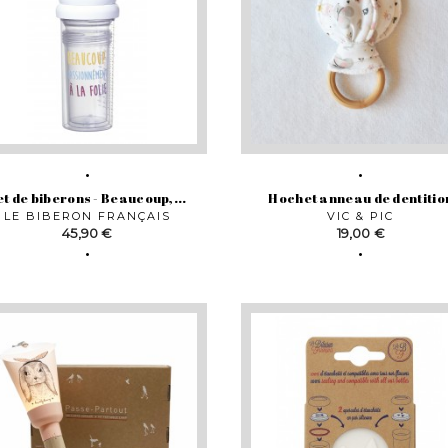
et de biberons - Beaucoup,...
Hochet anneau de dentitio
LE BIBERON FRANÇAIS
VIC & PIC
Prix
Prix
45,90 €
19,00 €