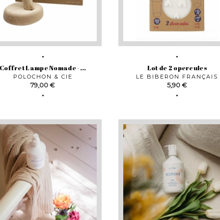
Coffret Lampe Nomade -...
Lot de 2 opercules
POLOCHON & CIE
LE BIBERON FRANÇAIS
Prix
Prix
79,00 €
5,90 €