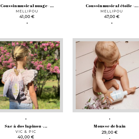
Coussin musical nuage -...
Coussin musical étoile -...
MELLIPOU
MELLIPOU
Prix
Prix
41,00 €
47,00 €
Sac à dos lapinou -...
Mousse de bain
VIC & PIC
Prix
29,00 €
Prix
40,00 €