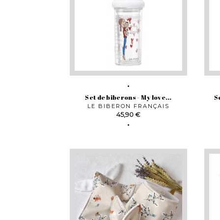
Set de biberons - My love...
S
LE BIBERON FRANÇAIS
Prix
45,90 €