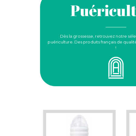
Puéricul
Dès la grossesse, retrouvez notre séle
puériculture. Des produits français de qualit
!