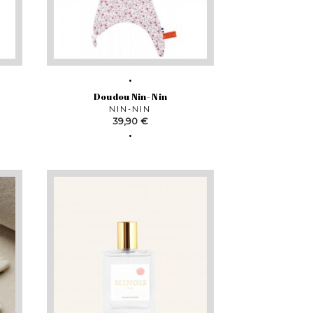
Doudou Nin- Nin
NIN-NIN
Prix
39,90 €