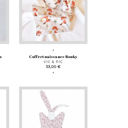
n
Coffret naissance Rouky
VIC & PIC
Prix
53,00 €