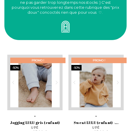
ne pas garder trop longtemps nos stocks :) C'est
pourquoi vous retrouverez dans cette rubrique des "prix
doux" concoctés rien que pour vous ♡.
PROMO !
PROMO !
-50%
-50%
Jogging LULU gris (enfant)
Sweat LULU (enfant) -...
UPÉ
UPÉ