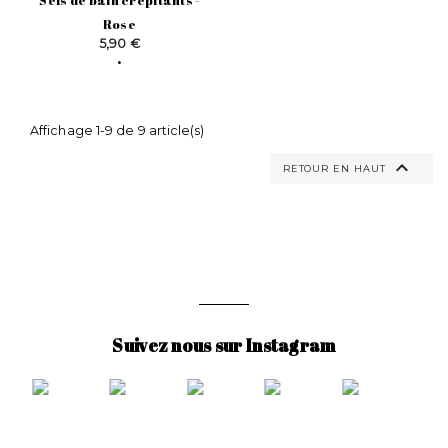
Sels de bain crépitants -
Rose
Prix
5,90 €
Affichage 1-9 de 9 article(s)

RETOUR EN HAUT
Suivez nous sur Instagram