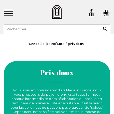

accueil
les enfants
prix doux
Prix doux
Vous le savez, pour nos produits Made in France, nous
vous proposons de payer le prix juste toute l'année :
chaque intermédiaire dans l'élaboration du produit est
rémunéré de manière juste et équitable. C'est la raison
pour laquelle nous ne pouvons pas pratiquer de "soldes".
Cependant, notre soif de nouveautés nous impose de