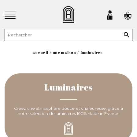

accueil
une maison
luminaires
Luminaires
Créez une atmosphère douce et chaleureuse, grâce à
notre sélection de luminaires 100% Made in France.