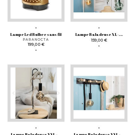
Lampe Led Bulbee sans fil
Lampe Baladeuse XL -...
PARANOCTA
Prix
159,00 €
Prix
199,00 €
Lampe Baladeuse XXL -...
Lampe Baladeuse XXL -...