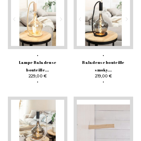
Lampe Baladeuse
Baladeuse bouteille
bouteille...
smoky...
Prix
Prix
229,00 €
219,00 €