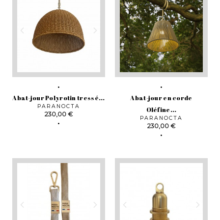
Abat-jour Polyrotin tressé...
Abat-jour en corde
PARANOCTA
Oléfine...
Prix
230,00 €
PARANOCTA
Prix
230,00 €