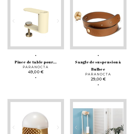
Pince de table pour...
Sangle de suspension à
PARANOCTA
Bulbee
Prix
49,00 €
PARANOCTA
Prix
29,00 €