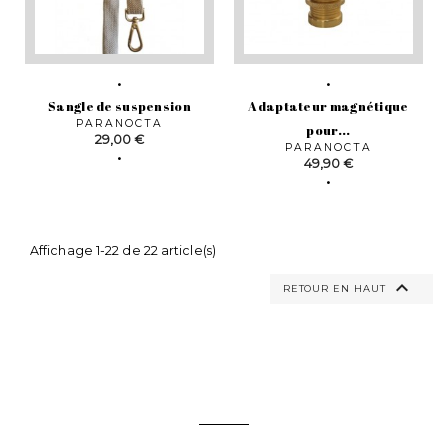
Sangle de suspension
Adaptateur magnétique
PARANOCTA
pour...
Prix
29,00 €
PARANOCTA
Prix
49,90 €
Affichage 1-22 de 22 article(s)

RETOUR EN HAUT