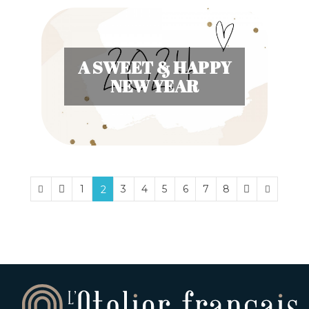
A SWEET & HAPPY
NEW YEAR
1
3
4
5
6
7
8
2