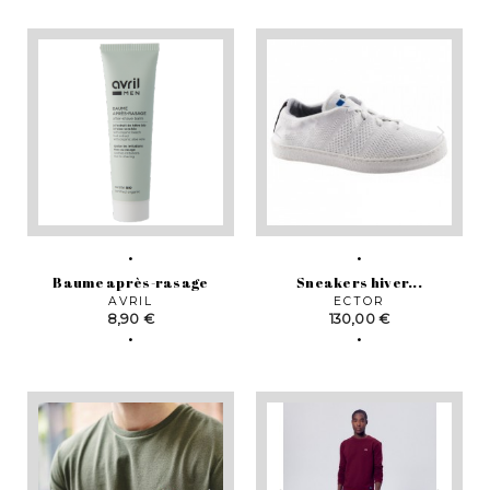
Baume après-rasage
Sneakers hiver...
AVRIL
ECTOR
Prix
Prix
8,90 €
130,00 €