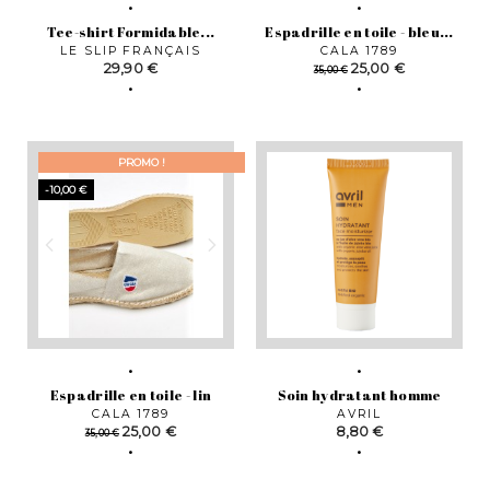
Tee-shirt Formidable...
Espadrille en toile - bleu...
LE SLIP FRANÇAIS
CALA 1789
Prix
Prix
Prix
29,90 €
25,00 €
35,00 €
de
base
PROMO !
-10,00 €
Espadrille en toile - lin
Soin hydratant homme
CALA 1789
AVRIL
Prix
Prix
Prix
25,00 €
8,80 €
35,00 €
de
base