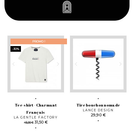
PROMO !
-30%
Tee-shirt - Charmant
Tire bouchon nomade
LANCE DESIGN
Français
Prix
29,90 €
LA GENTLE FACTORY
Prix
Prix
31,50 €
45,00 €
de
base