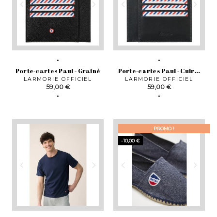
Porte-cartes Paul - Grainé
Porte-cartes Paul - Cuir...
LARMORIE OFFICIEL
LARMORIE OFFICIEL
Prix
Prix
59,00 €
59,00 €
PROMO !
-10,00 €