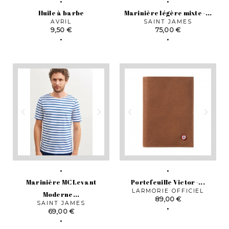
Huile à barbe
Marinière légère mixte -...
AVRIL
SAINT JAMES
Prix
Prix
9,50 €
75,00 €
Marinière MC Levant
Portefeuille Victor -...
LARMORIE OFFICIEL
Moderne...
Prix
89,00 €
SAINT JAMES
Prix
69,00 €