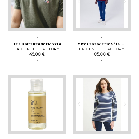
Tee-shirt broderie vélo
Sweat broderie vélo -...
LA GENTLE FACTORY
LA GENTLE FACTORY
Prix
Prix
45,00 €
85,00 €