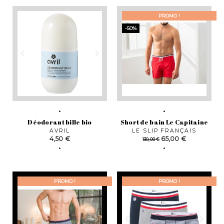
PROMO !
-50%
Déodorant bille bio
Short de bain Le Capitaine
AVRIL
LE SLIP FRANÇAIS
Prix
Prix
Prix
4,50 €
65,00 €
130,00 €
de
base
PROMO !
PROMO !