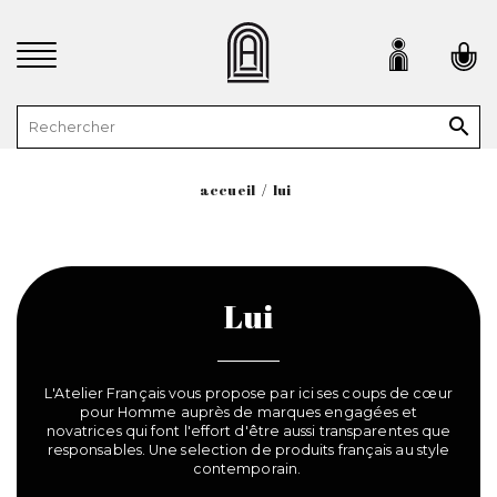

accueil
lui
Lui
L'Atelier Français vous propose par ici ses coups de cœur
pour Homme auprès de marques engagées et
novatrices qui font l'effort d'être aussi transparentes que
responsables. Une selection de produits français au style
contemporain.