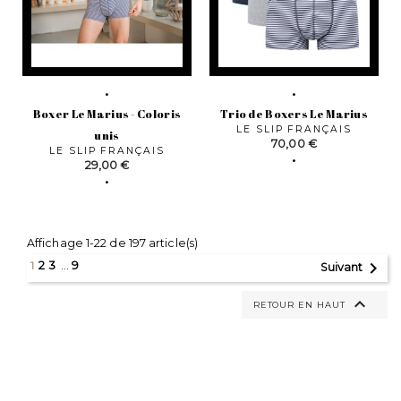
Boxer Le Marius - Coloris
Trio de Boxers Le Marius
LE SLIP FRANÇAIS
unis
Prix
70,00 €
LE SLIP FRANÇAIS
Prix
29,00 €
Affichage 1-22 de 197 article(s)

1
2
3
…
9
Suivant

RETOUR EN HAUT