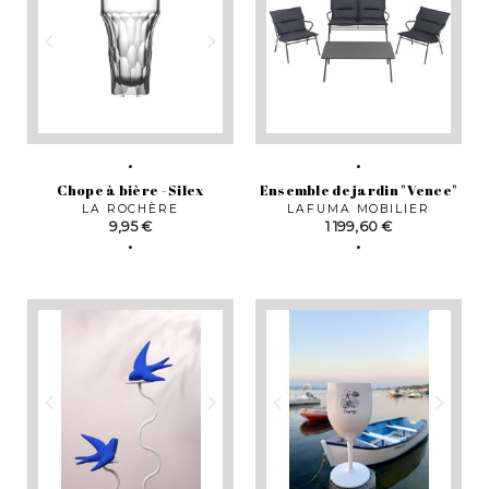
Chope à bière - Silex
Ensemble de jardin "Vence"
LA ROCHÈRE
LAFUMA MOBILIER
Prix
Prix
9,95 €
1 199,60 €