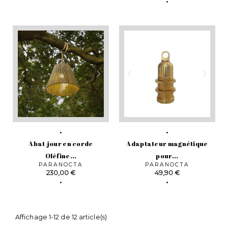
Abat-jour en corde
Adaptateur magnétique
Oléfine...
pour...
PARANOCTA
PARANOCTA
Prix
Prix
230,00 €
49,90 €
Affichage 1-12 de 12 article(s)