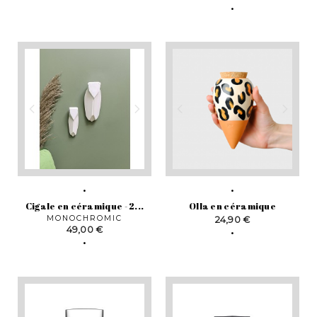
Cigale en céramique - 2...
Olla en céramique
MONOCHROMIC
Prix
24,90 €
Prix
49,00 €