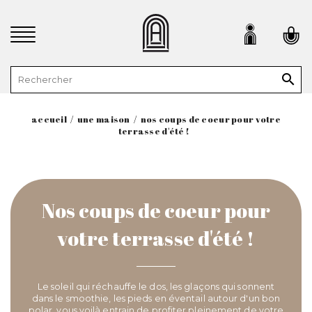

accueil
une maison
nos coups de coeur pour votre
terrasse d'été !
Nos coups de coeur pour
votre terrasse d'été !
Le soleil qui réchauffe le dos, les glaçons qui sonnent
dans le smoothie, les pieds en éventail autour d'un bon
polar, vous voilà entrain de profiter pleinement de votre