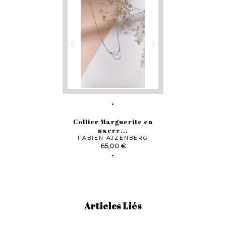
Collier Marguerite en
nacre...
FABIEN AJZENBERG
Prix
65,00 €
Articles Liés