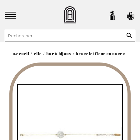

accueil
elle
bar à bijoux
bracelet fleur en nacre