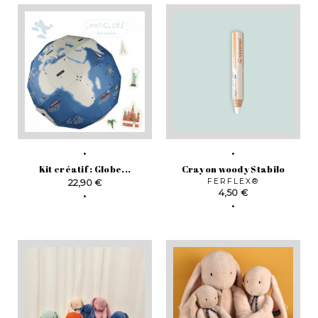
Kit créatif : Globe...
Crayon woody Stabilo
Prix
FERFLEX®
22,90 €
Prix
4,50 €