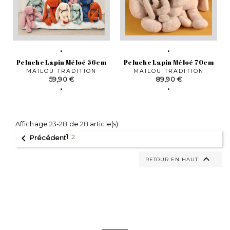
Peluche Lapin Méloé 56cm
Peluche Lapin Méloé 70cm
MAÏLOU TRADITION
MAÏLOU TRADITION
Prix
Prix
59,90 €
89,90 €
Affichage 23-28 de 28 article(s)

1
2
Précédent

RETOUR EN HAUT