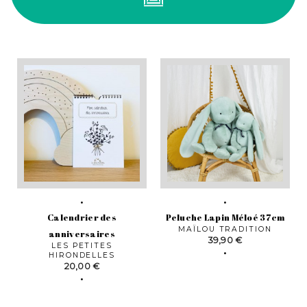
Calendrier des
Peluche Lapin Méloé 37cm
MAÏLOU TRADITION
anniversaires
Prix
39,90 €
LES PETITES
HIRONDELLES
Prix
20,00 €