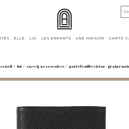
UTÉS
ELLE
LUI
LES ENFANTS
UNE MAISON
CARTE 
ccueil
lui
sacs & accessoires
portefeuille victor - grainé noi