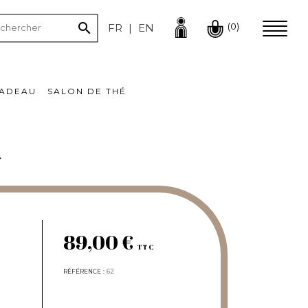

(0)
FR
EN
CADEAU
SALON DE THÉ
r
89,00 €
TTC
RÉFÉRENCE
62