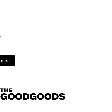
!
onner