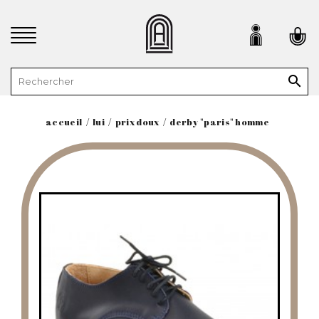

accueil
lui
prix doux
derby "paris" homme