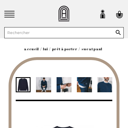

accueil
lui
prêt à porter
sweat paul