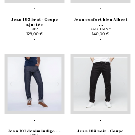
Jean 103 brut - Coupe
Jean confort bleu Albert
ajustée
-...
1083
DAO DAVY
Prix
Prix
129,00 €
140,00 €
Jean 101 denim indigo -...
Jean 103 noir - Coupe