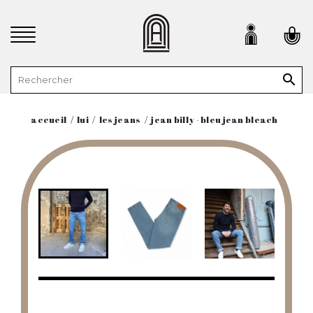

accueil
lui
les jeans
jean billy - bleu jean bleach