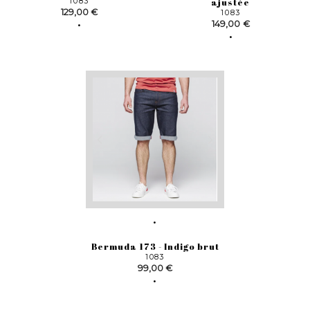
1083
ajustée
Prix
129,00 €
1083
Prix
149,00 €
Bermuda 173 - Indigo brut
1083
Prix
99,00 €