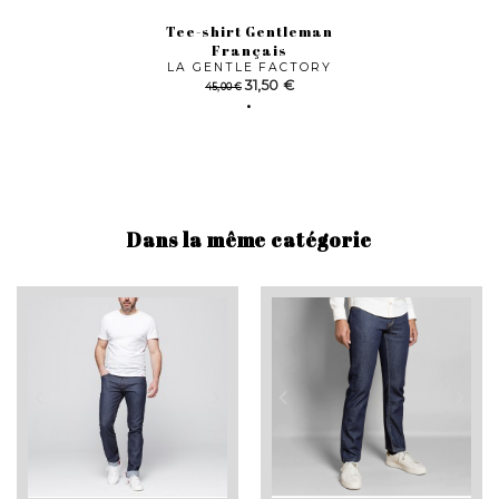
Tee-shirt Gentleman
Français
LA GENTLE FACTORY
Prix
Prix
31,50 €
45,00 €
de
base
Dans la même catégorie