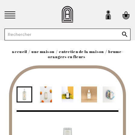

accueil
une maison
entretien de la maison
brume -
orangers en fleurs