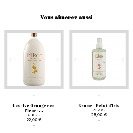
Vous aimerez aussi
Lessive Oranger en
Brume - Éclat d'Iris
Fleurs...
PIKOC
Prix
28,00 €
PIKOC
Prix
22,00 €