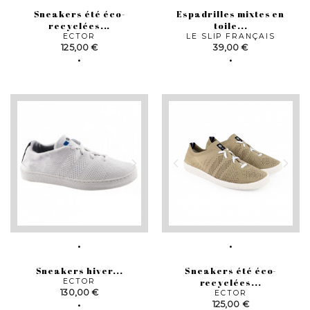
Sneakers été éco-
Espadrilles mixtes en
recyclées...
toile...
ECTOR
LE SLIP FRANÇAIS
Prix
Prix
125,00 €
39,00 €
Sneakers hiver...
Sneakers été éco-
ECTOR
recyclées...
Prix
130,00 €
ECTOR
Prix
125,00 €