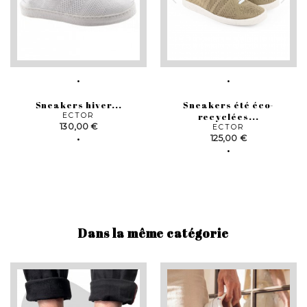
Sneakers hiver...
Sneakers été éco-
ECTOR
recyclées...
Prix
130,00 €
ECTOR
Prix
125,00 €
Dans la même catégorie