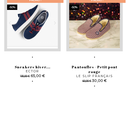
PROMO !
PROMO !
-50%
-50%
Sneakers hiver...
Pantoufles - Petit pont
ECTOR
rouge
Prix
Prix
65,00 €
LE SLIP FRANÇAIS
130,00 €
de
Prix
Prix
30,00 €
60,00 €
base
de
base