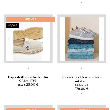
PROMO !
-10,00 €
Espadrille en toile - lin
Sneakers Denim clair
CALA 1789
mixte...
Prix
Prix
25,00 €
SESSILE
35,00 €
de
Prix
179,00 €
base