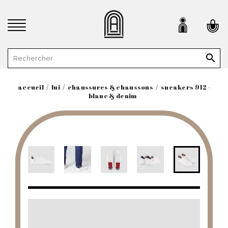

accueil
lui
chaussures & chaussons
sneakers 912 -
blanc & denim