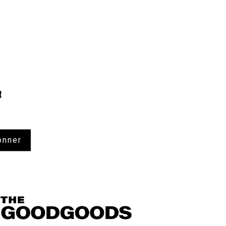
!
onner