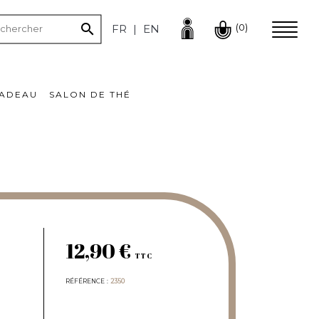

(0)
FR
EN
CADEAU
SALON DE THÉ
12,90 €
TTC
RÉFÉRENCE
2350