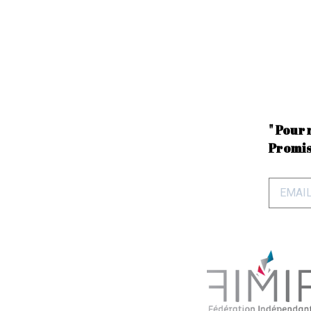
" Pour 
Promis