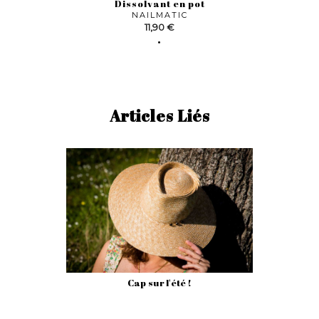
Dissolvant en pot
NAILMATIC
Prix
11,90 €
Articles Liés
Cap sur l'été !