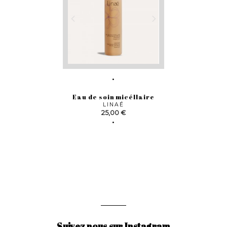
Eau de soin micéllaire
LINAÉ
Prix
25,00 €
Suivez nous sur Instagram