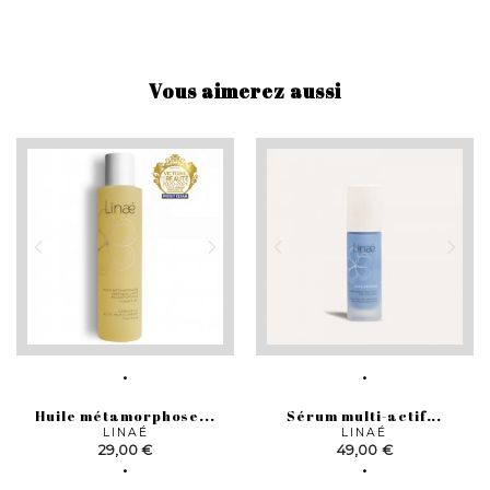
Vous aimerez aussi
Huile métamorphose...
Sérum multi-actif...
LINAÉ
LINAÉ
Prix
Prix
29,00 €
49,00 €