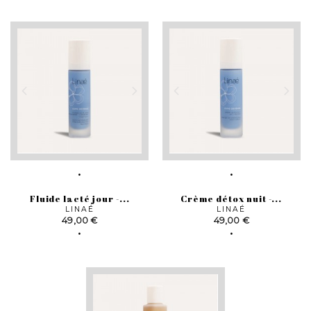
Fluide lacté jour -...
Crème détox nuit -...
LINAÉ
LINAÉ
Prix
Prix
49,00 €
49,00 €