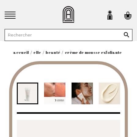

accueil
elle
beauté
crème de mousse exfoliante