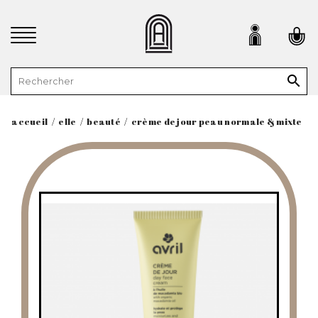

accueil
elle
beauté
crème de jour peau normale & mixte