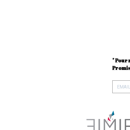
" Pour 
Promis