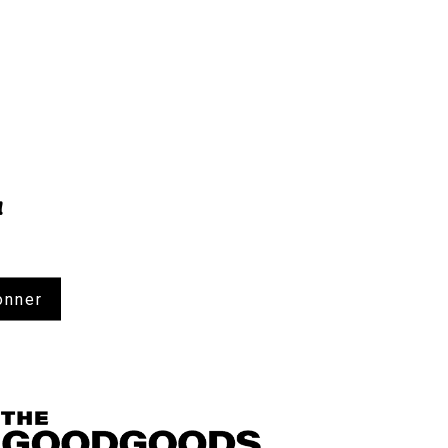
!
onner