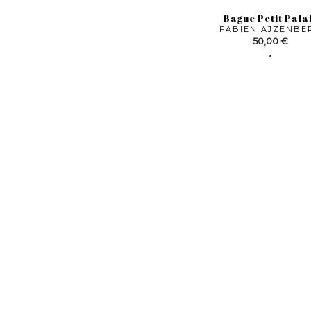
Bague Petit Pala
FABIEN AJZENBE
Prix
50,00 €