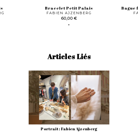
is
Bracelet Petit Palais
Bague f
RG
FABIEN AJZENBERG
F
Prix
60,00 €
Articles Liés
Portrait : Fabien Ajzenberg