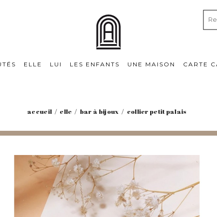
UTÉS
ELLE
LUI
LES ENFANTS
UNE MAISON
CARTE 
accueil
elle
bar à bijoux
collier petit palais