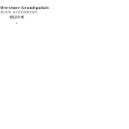
il texture Grand palais
ABIEN AJZENBERG
Prix
65,00 €