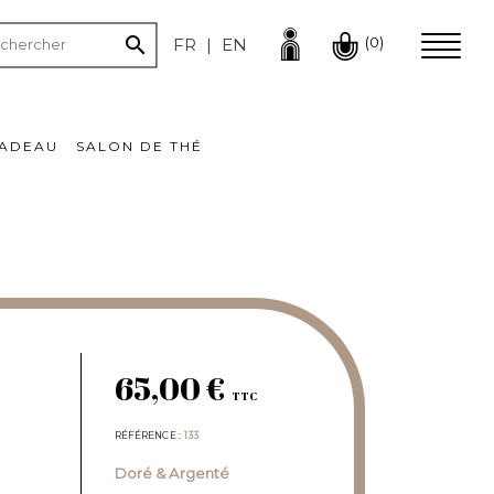

(0)
FR
EN
CADEAU
SALON DE THÉ
65,00 €
TTC
RÉFÉRENCE
133
Doré & Argenté