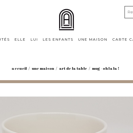
UTÉS
ELLE
LUI
LES ENFANTS
UNE MAISON
CARTE 
accueil
une maison
art de la table
mug - oh la la !