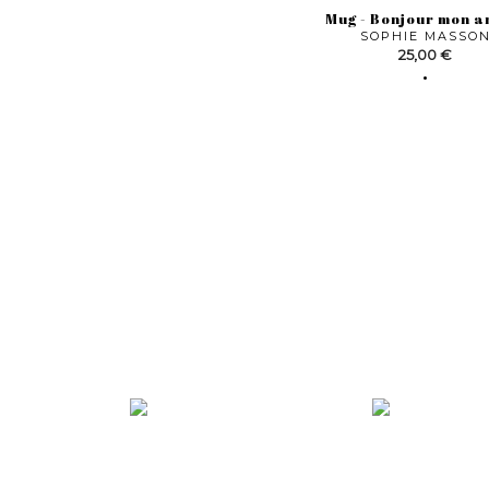
Mug - Bonjour mon 
SOPHIE MASSO
Prix
25,00 €