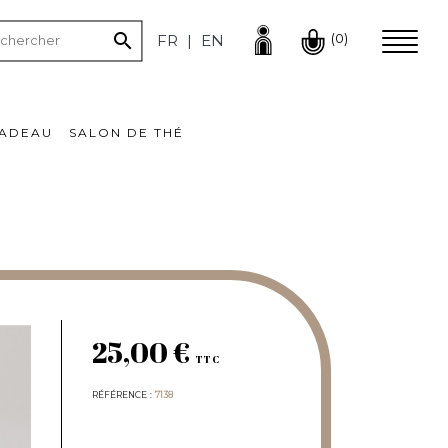

(0)
FR
EN
CADEAU
SALON DE THÉ
25,00 €
TTC
RÉFÉRENCE
7138