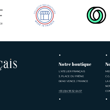
Notre boutique
No
L'ATELIER FRANÇAIS
ME
3, PLACE DU FRÊNE
C.G
06140 VENCE / FRANCE
LA
NOT
+33 (0)4 93 32 64 57
CO