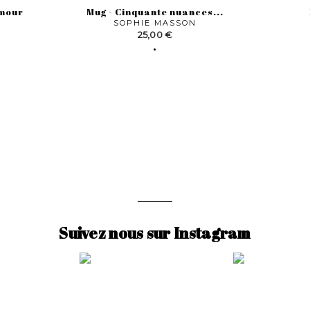
amour
Mug - Cinquante nuances...
N
SOPHIE MASSON
Prix
25,00 €
Suivez nous sur Instagram