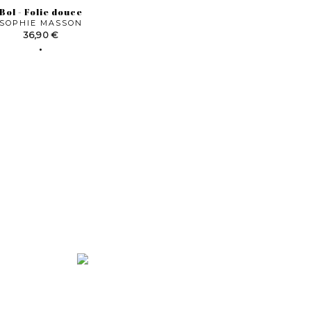
Bol - Folie douce
SOPHIE MASSON
Prix
36,90 €