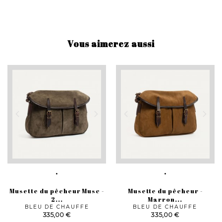
Vous aimerez aussi
Musette du pêcheur Musc -
Musette du pêcheur -
2...
Marron...
BLEU DE CHAUFFE
BLEU DE CHAUFFE
Prix
Prix
335,00 €
335,00 €