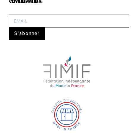
envahissants. "
S'abonner