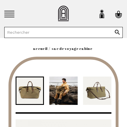

accueil
sac de voyage cabine