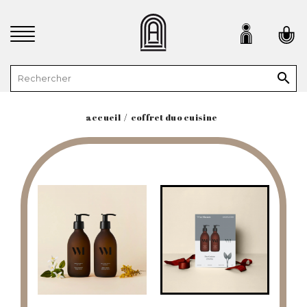

accueil
coffret duo cuisine