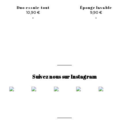
Duo essuie-tout
Éponge lavable
Prix
Prix
10,90 €
9,90 €
Suivez nous sur Instagram