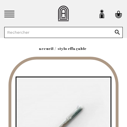

accueil
stylo effaçable