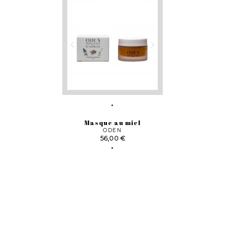
Masque au miel
ODEN
Prix
56,00 €