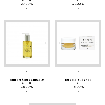
ODEN
ODEN
Prix
Prix
29,00 €
34,00 €
Huile démaquillante
Baume à lèvres
ODEN
ODEN
Prix
Prix
36,00 €
18,00 €