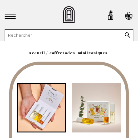

accueil
coffret oden - mini iconiques