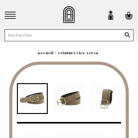

accueil
ceinture vice-versa