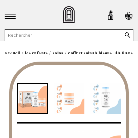

accueil
les enfants
soins
coffret soins à bisous - 4 à 6 ans